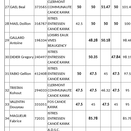
CLERMONT
27
GAEL Beal
373565
COMMUNAUTE
50
50
51.47
50
101.
CANOE KAYAK
ISTRES
28
MAEL Doillon
316767
ENTRESSEN
42.5
50
50
50
100
CANOË KAYAK
LOISIRS EAUX
GALLARD
29
196334
VIVES
48.28
50.18
98.4
Antoine
BEAUGENCY
ISTRES
30
DIDIER Gregory
240497
ENTRESSEN
50.35
47.84
98.1
CANOË KAYAK
ISTRES
31
FABIO Gellion
412408
ENTRESSEN
50
47.5
45
47.5
97.5
CANOË KAYAK
CLERMONT
TRISTAN
32
294033
COMMUNAUTE
47.5
47.5
46.32
47.5
95
Kohout
CANOE KAYAK
VALENTIN
FOS CANOE
33
331051
47.5
45
47.5
45
95
Douyeau
KAYAK
ISTRES
MAGUEUR
34
72031
ENTRESSEN
85.78
85.7
Fabrice
CANOË KAYAK
A.D.S.C.