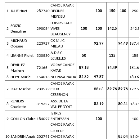
CANOE KAYAK
1
JULIE Huet
287740
DECINES
100
150
100
250
MEYZIEU
LOISIRS EAUX
SOIZIC
2
290054
VIVES
100
100
142.5
242.
Demaline
BEAUGENCY
MICHAUD
CK M J C
3
223927
92.97
94.49
187.
Oceane
MILLAU
A.D.S.C.
4
LEANNE Piolet
330530
50
135
185
ECUELLES
DEVILLEZ
VORAY CANOE
5
72166
87.18
94.49
181.
Marlene
KAYAK
6
HELYE Marie
154013
NO PASA NADA
82.82
97.87
180.
CANOE KAYAK
7
IZAC Marine
233579
CLUB
88.08
89.76
89.76
179.
CESSENON
RENIERS
ASS. DE LA
8
319357
83.19
80.31
163.
Charlotte
VALLEE D'OLT
ISTRES
9
GOILLON Claire
184097
ENTRESSEN
100
100
CANOË KAYAK
CLUB DE
10
SANDRIN Anais
202791
CANOE KAYAK
85.04
85.0