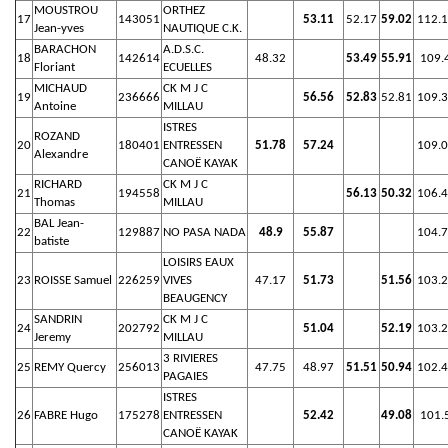
MOUSTROU
ORTHEZ
17
143051
53.11
52.17
59.02
112.
Jean-yves
NAUTIQUE C.K.
BARACHON
A.D.S.C.
18
142614
48.32
53.49
55.91
109.
Floriant
ECUELLES
MICHAUD
CK M J C
19
236666
56.56
52.83
52.81
109.
Antoine
MILLAU
ISTRES
ROZAND
20
180401
ENTRESSEN
51.78
57.24
109.
Alexandre
CANOË KAYAK
RICHARD
CK M J C
21
194558
56.13
50.32
106.
Thomas
MILLAU
BAL Jean-
22
129887
NO PASA NADA
48.9
55.87
104.
batiste
LOISIRS EAUX
23
ROISSE Samuel
226259
VIVES
47.17
51.73
51.56
103.
BEAUGENCY
SANDRIN
CK M J C
24
202792
51.04
52.19
103.
Jeremy
MILLAU
3 RIVIERES
25
REMY Quercy
256013
47.75
48.97
51.51
50.94
102.
PAGAIES
ISTRES
26
FABRE Hugo
175278
ENTRESSEN
52.42
49.08
101.
CANOË KAYAK