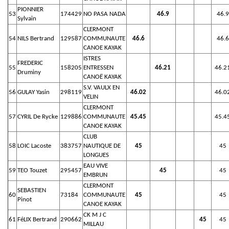
PIONNIER
53
174429
NO PASA NADA
46.9
46.9
Sylvain
CLERMONT
54
NILS Bertrand
129587
COMMUNAUTE
46.6
46.6
CANOE KAYAK
ISTRES
FREDERIC
55
158205
ENTRESSEN
46.21
46.2
Druminy
CANOË KAYAK
S.V. VAULX EN
56
GULAY Yasin
298119
46.02
46.0
VELIN
CLERMONT
57
CYRIL De Rycke
129886
COMMUNAUTE
45.45
45.4
CANOE KAYAK
CLUB
58
LOIC Lacoste
383757
NAUTIQUE DE
45
45
LONGUES
EAU VIVE
59
TEO Touzet
295457
45
45
EMBRUN
CLERMONT
SEBASTIEN
60
73184
COMMUNAUTE
45
45
Pinot
CANOE KAYAK
CK M J C
61
FéLIX Bertrand
290662
45
45
MILLAU