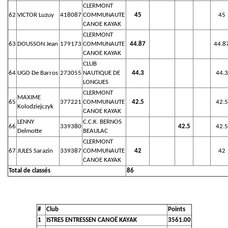
CLERMONT
62
VICTOR Luzuy
418087
COMMUNAUTE
45
45
CANOE KAYAK
CLERMONT
63
DOUSSON Jean
179173
COMMUNAUTE
44.87
44.8
CANOE KAYAK
CLUB
64
UGO De Barros
273055
NAUTIQUE DE
44.3
44.3
LONGUES
CLERMONT
MAXIME
65
377221
COMMUNAUTE
42.5
42.5
Kolodziejczyk
CANOE KAYAK
LENNY
C.C.K. BERNOS
66
339380
42.5
42.5
Delmotte
BEAULAC
CLERMONT
67
JULES Sarazin
339387
COMMUNAUTE
42
42
CANOE KAYAK
Total de classés
86
#
Club
Points
1
ISTRES ENTRESSEN CANOË KAYAK
3561.00