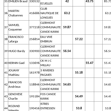
35
EMILIEN Braud
330532
42
43.75
85.7
ECUELLES
CLUB
MARTIN
36
416686
NAUTIQUE DE
63.2
63.2
Chabannes
LONGUES
CLERMONT
SAMUEL
37
377218
COMMUNAUTE
59.87
59.8
Coquemer
CANOE KAYAK
FRANCISCO
EAU VIVE
38
256854
57.22
57.2
Lafarga
EMBRUN
CLERMONT
39
HUGO Bardy
330900
COMMUNAUTE
56.54
56.5
CANOE KAYAK
CK M J C
40
KERNIN Gael
133696
55.47
55.4
MILLAU
JOUANY
3 RIVIERES
41
161978
55.18
55.1
Mathieu
PAGAIES
CLERMONT
FRANCOIS
42
118846
COMMUNAUTE
54.65
54.6
Andrieux
CANOE KAYAK
GENOVESE
FOS CANOE
43
195184
54.49
54.4
Charlie
KAYAK
ISTRES
ROZAND
44
190456
ENTRESSEN
53.8
53.8
Valentin