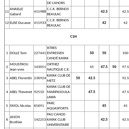
DE CAHORS
ANAELLE
C.C.K. BERNOS
11
415988
42.5
42.5
Gabard
BEAULAC
C.C.K. BERNOS
12
ELISE Ducasse
415933
42
42
BEAULAC
C1H
ISTRES
1
DOLLE Tom
227441
ENTRESSEN
50
50
100
CANOË KAYAK
MOUSTROU
ORTHEZ
2
143051
45
47.5
50
97.5
Jean-yves
NAUTIQUE C.K.
KAYAK CLUB DE
3
ABEL Florentin
236924
50
42.5
92.5
METZ
KAYAK CLUB DE
4
ABEL Thevenet
92510
MARIPASOULA-
47.5
47.5
LAWA
PARC
5
FAYOL Nicolas
65691
45
45
AQUASPORTS
PAU CANOE-
JASON
6
142253
KAYAK CLUB
42.5
42.5
Brothier
UNIVERSITAIRE