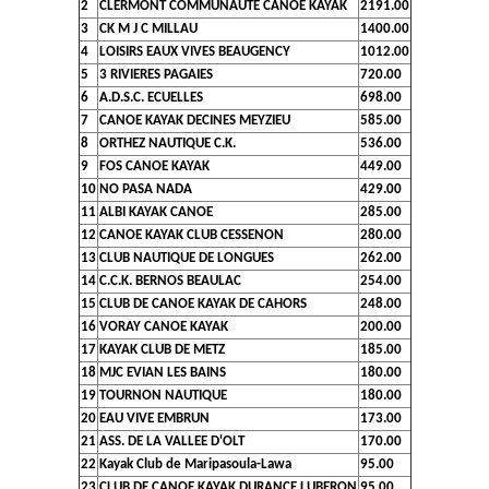
2
CLERMONT COMMUNAUTE CANOE KAYAK
2191.00
3
CK M J C MILLAU
1400.00
4
LOISIRS EAUX VIVES BEAUGENCY
1012.00
5
3 RIVIERES PAGAIES
720.00
6
A.D.S.C. ECUELLES
698.00
7
CANOE KAYAK DECINES MEYZIEU
585.00
8
ORTHEZ NAUTIQUE C.K.
536.00
9
FOS CANOE KAYAK
449.00
10
NO PASA NADA
429.00
11
ALBI KAYAK CANOE
285.00
12
CANOE KAYAK CLUB CESSENON
280.00
13
CLUB NAUTIQUE DE LONGUES
262.00
14
C.C.K. BERNOS BEAULAC
254.00
15
CLUB DE CANOE KAYAK DE CAHORS
248.00
16
VORAY CANOE KAYAK
200.00
17
KAYAK CLUB DE METZ
185.00
18
MJC EVIAN LES BAINS
180.00
19
TOURNON NAUTIQUE
180.00
20
EAU VIVE EMBRUN
173.00
21
ASS. DE LA VALLEE D'OLT
170.00
22
Kayak Club de Maripasoula-Lawa
95.00
23
CLUB DE CANOE KAYAK DURANCE LUBERON
95.00