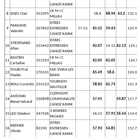
CANOË KAYAK
CK M J C
8
ENZO Clair
353395
58.6
68.94
63.2
132.
MILLAU
ISTRES
PARASME
9
207602
ENTRESSEN
57.53
65.52
59.43
124.
Valentin
CANOË KAYAK
ISTRES
STIEVENARD
10
253442
ENTRESSEN
62.07
54.15
62.13
124.
Allan
CANOË KAYAK
BASTIEN
CK M J C
11
353393
62.05
62.05
124.
Cartaillac
MILLAU
YOURI Pral
MJC EVIAN LES
12
276101
65.49
58.6
124.
Madec
BAINS
TOURNON
13
REAU Corentin
254123
58.62
62.73
121.
NAUTIQUE
CLERMONT
ANTONIN
14
330898
COMMUNAUTE
57.91
59.87
117.
Benet-talvard
CANOE KAYAK
3 RIVIERES
15
LEO Delabre
347426
56.53
57.91
56.54
114.
PAGAIES
ISTRES
KREMER
16
82290
ENTRESSEN
57.93
54.81
112.
Olivier
CANOË KAYAK