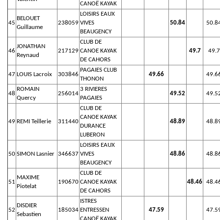
CANOË KAYAK
LOISIRS EAUX
BELOUET
45
238059
VIVES
50.84
50.8
Guillaume
BEAUGENCY
CLUB DE
JONATHAN
46
217129
CANOE KAYAK
49.7
49.7
Reynaud
DE CAHORS
PAGAIES CLUB
47
LOUIS Lacroix
303846
49.66
49.6
THONON
ROMAIN
3 RIVIERES
48
256014
49.52
49.5
Quercy
PAGAIES
CLUB DE
CANOE KAYAK
49
REMI Teillerie
311440
48.89
48.8
DURANCE
LUBERON
LOISIRS EAUX
50
SIMON Lasnier
346637
VIVES
48.86
48.8
BEAUGENCY
CLUB DE
MAXIME
51
190670
CANOE KAYAK
48.46
48.4
Piotelat
DE CAHORS
ISTRES
DISDIER
52
185034
ENTRESSEN
47.59
47.5
Sebastien
CANOË KAYAK