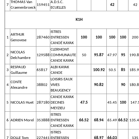
THOMAS Van
A.D.S.C.
7
159451
42
42
Craenenbroeck
ECUELLES
K1H
ISTRES
ARTHUR
1
287460
ENTRESSEN
100
100
100
100
200
Genovese
CANOË KAYAK
CLERMONT
NICOLAS
2
129588
COMMUNAUTE
50
95.87
47.97
95
190.
Delchambre
CANOE KAYAK
RESPAUD
ALBI KAYAK
3
65817
100.92
50.5
85
185.
Guillaume
CANOE
LOISIRS EAUX
CONTE
4
38802
VIVES
90.82
90
180.
Alexandre
BEAUGENCY
CANOE KAYAK
5
NICOLAS Huet
287180
DECINES
47.5
45.45
100
147.
MEYZIEU
ISTRES
6
ADRIEN Morel
353888
ENTRESSEN
66.52
68.94
65.49
66.52
135.
CANOË KAYAK
ISTRES
7
DOLLE Tom
227441
ENTRESSEN
68.97
66.03
135